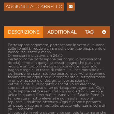
AGGIUNGI AL CARRELLO
Consiglia
per
Email
a un
DESCRIZIONE
ADDITIONAL
TAG
Amico
Portasapone sagomato, portasapone in vetro di Murano,
sulle tonalità fredde e chiare del viola/lilla/trasparente e
bianco realizzato a mano.
Dimensioni indicative: cm 24x15.
Perfetto come portasapone per bagno (o portasapone
doccia) rientra in quegli accessori bagno che possono
regalare un tocco di eleganza abbinandosi all'arredo
bagno e regala un tocco di colore. Le linee morbide del
portasapone sagomato (portasapone curvo) si abbinano
facilmente ad ogni tipo di arredamento e lo trasformano
in un portasapone di design. Un portasapone in
vetrofusione, è un oggetto decorativo ed elegante,
soprattutto nel caso di un portasapone sagomato. Ogni
portasapone vetro è realizzato a mano ed ogni pezzo è
unico in quanto il vetro di Murano viene fuso in forno (a
temperature molto elevate) e non esiste modo di
replicare il risultato ottenuto. Ogni fusione è pertanto
un pezzo unico ed irripetibile, questo valorizza ancora di
più il prodotto.
Un oggetto in vetro sicuramente comodo/utile ma anche