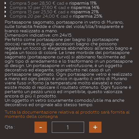
Compra 5 per
28,50 €
cad e
risparmia
11
%
Compra 10 per
27,60 €
cad e
risparmia
14
%
Compra 15 per
25,50 €
cad e
risparmia
21
%
Compra 20 per
24,00 €
cad e
risparmia
25
%
Portasapone sagomato, portasapone in vetro di Murano,
sulle tonalità fredde e chiare del viola/lilla/trasparente e
bianco realizzato a mano.
Dimensioni indicative: cm 24x15.
Perfetto come portasapone per bagno (o portasapone
doccia) rientra in quegli accessori bagno che possono
regalare un tocco di eleganza abbinandosi all'arredo bagno e
regala un tocco di colore. Le linee morbide del portasapone
sagomato (portasapone curvo) si abbinano facilmente ad
ogni tipo di arredamento e lo trasformano in un portasapone
di design. Un portasapone in vetrofusione, è un oggetto
decorativo ed elegante, soprattutto nel caso di un
portasapone sagomato. Ogni portasapone vetro è realizzato
a mano ed ogni pezzo è unico in quanto il vetro di Murano
viene fuso in forno (a temperature molto elevate) e non
esiste modo di replicare il risultato ottenuto. Ogni fusione è
pertanto un pezzo unico ed irripetibile, questo valorizza
ancora di più il prodotto.
Un oggetto in vetro sicuramente comodo/utile ma anche
decorativo ed originale allo stesso tempo.
Tutta la documentazione relativa al prodotto sarà fornita al
momento della consegna
Qta :