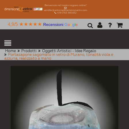
Benvenuto nel nostro negozio online!
vendite@vetreriadimensionevetro.com
+39 0163 560432
★★★★★
4,9/5
Recensioni
G
o
o
g
l
e
Home
Prodotti
Oggetti Artistici - Idee Regalo
Portasapone sagomato in vetro di Murano, tonalità viola e
azzurra, realizzato a mano