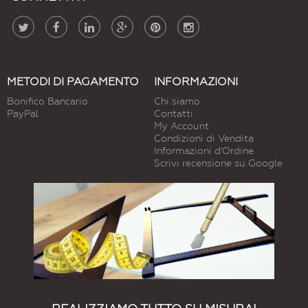
METODI DI PAGAMENTO
INFORMAZIONI
Bonifico Bancario
Chi siamo
PayPal
Contatti
My Account
Condizioni di Vendita
Informazioni d'Ordine
Scrivi recensione su Google