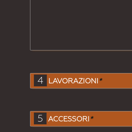
4
LAVORAZIONI
*
5
ACCESSORI
*