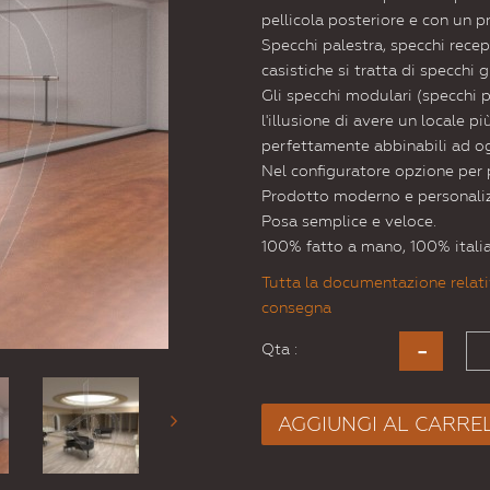
pellicola posteriore e con un pr
Specchi palestra, specchi recept
casistiche si tratta di specchi g
Gli specchi modulari (specchi p
l'illusione di avere un locale 
perfettamente abbinabili ad og
Nel configuratore opzione per 
Prodotto moderno e personaliz
Posa semplice e veloce.
100% fatto a mano, 100% itali
Tutta la documentazione relati
consegna
Qta :
AGGIUNGI AL CARRE