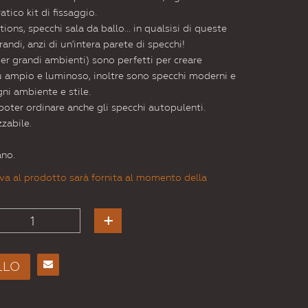
atico kit di fissaggio.
ions, specchi sala da ballo... in qualsisi di queste
randi, anzi di un'intera parete di specchi!
er grandi ambienti) sono perfetti per creare
più ampio e luminoso, inoltre sono specchi moderni e
ni ambiente e stile.
poter ordinare anche gli specchi autopulenti.
zabile.
ano.
va al prodotto sarà fornita al momento della
LLO
Consiglia
per