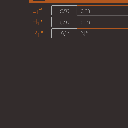
L
*
cm
1
H
*
cm
1
R
*
N°
1