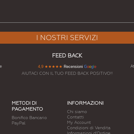
I NOSTRI SERVIZI
FEED BACK
e
At
4,9
★★★★★
Recensioni
G
o
o
g
l
e
AIUTACI CON IL TUO FEED BACK POSITIVO!!
METODI DI
INFORMAZIONI
PAGAMENTO
Chi siamo
Contatti
Bonifico Bancario
My Account
PayPal
Condizioni di Vendita
Informazioni d'Ordine