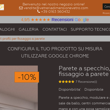
Benvenuto nel nostro negozio online!
vendite@vetreriadimensionevetro.com
+39 0163 560432
Ricerc
★★★★★
Recensioni
G
o
o
g
l
e
4,9/5
ALOGHI
GALLERIA
CONTATTACI
SUPPORTO TECNIC
 profili per fissaggio a parete
CONFIGURA IL TUO PRODOTTO SU MISURA
UTILIZZARE GOOGLE CHROME
Parete a specchio,
fissaggio a parete
-10%
7 Recensione(i)
Disponibilita'
Disponibile
Parete a specchio, modulare e a
sale da ballo, centri commercial
mano e con una posa semplice 