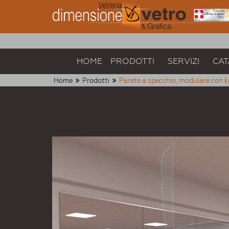
HOME
PRODOTTI
SERVIZI
CAT
Home
Prodotti
Parete a specchio, modulare con kit