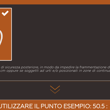
la di sicurezza posteriore, in modo da impedire la frammentazione de
m oppure se soggetti ad urti e/o posizionati in zone di continuo 
UTILIZZARE IL PUNTO ESEMPIO: 50.5 :