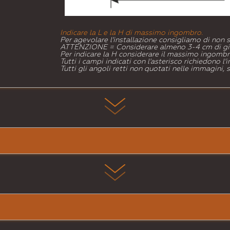
Indicare la L e la H di massimo ingombro.
Per agevolare l'installazione consigliamo di non 
ATTENZIONE = Considerare almeno 3-4 cm di gio
Per indicare la H considerare il massimo ingombro
Tutti i campi indicati con l'asterisco richiedono l
Tutti gli angoli retti non quotati nelle immagini,