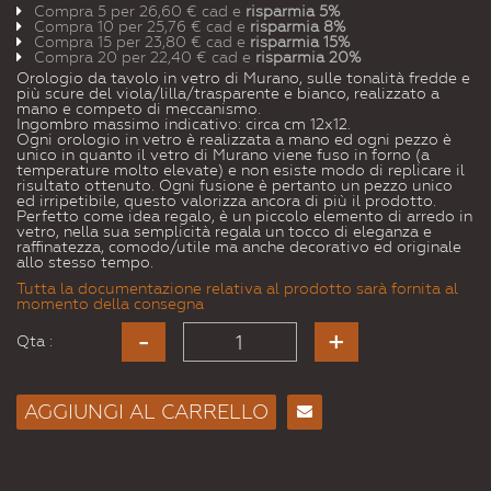
Compra 5 per
26,60 €
cad e
risparmia
5
%
Compra 10 per
25,76 €
cad e
risparmia
8
%
Compra 15 per
23,80 €
cad e
risparmia
15
%
Compra 20 per
22,40 €
cad e
risparmia
20
%
Orologio da tavolo in vetro di Murano, sulle tonalità fredde e
più scure del viola/lilla/trasparente e bianco, realizzato a
mano e competo di meccanismo.
Ingombro massimo indicativo: circa cm 12x12.
Ogni orologio in vetro è realizzata a mano ed ogni pezzo è
unico in quanto il vetro di Murano viene fuso in forno (a
temperature molto elevate) e non esiste modo di replicare il
risultato ottenuto. Ogni fusione è pertanto un pezzo unico
ed irripetibile, questo valorizza ancora di più il prodotto.
Perfetto come idea regalo, è un piccolo elemento di arredo in
vetro, nella sua semplicità regala un tocco di eleganza e
raffinatezza, comodo/utile ma anche decorativo ed originale
allo stesso tempo.
Tutta la documentazione relativa al prodotto sarà fornita al
momento della consegna
Qta :
AGGIUNGI AL CARRELLO
Consiglia
per
Email