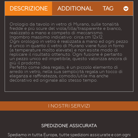
a un
DESCRIZIONE
ADDITIONAL
TAG
Amico
Orologio da tavolo in vetro di Murano, sulle tonalità
fredde e più scure del viola/lilla/trasparente e bianco,
realizzato a mano e competo di meccanismo.
Ingombro massimo indicativo: circa cm 12x12.
Ogni orologio in vetro è realizzata a mano ed ogni pezzo
è unico in quanto il vetro di Murano viene fuso in forno
(a temperature molto elevate) e non esiste modo di
replicare il risultato ottenuto. Ogni fusione è pertanto
un pezzo unico ed irripetibile, questo valorizza ancora di
più il prodotto.
Perfetto come idea regalo, è un piccolo elemento di
arredo in vetro, nella sua semplicità regala un tocco di
eleganza e raffinatezza, comodo/utile ma anche
decorativo ed originale allo stesso tempo.
I NOSTRI SERVIZI
SPEDIZIONE ASSICURATA
Spediamo in tutta Europa, tutte spedizioni assicurate e con ogni