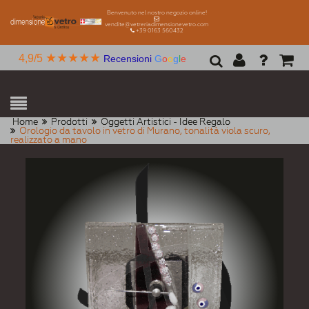
Benvenuto nel nostro negozio online!
vendite@vetreriadimensionevetro.com
+39 0163 560432
★★★★★
4,9/5
Recensioni
G
o
o
g
l
e
Home
Prodotti
Oggetti Artistici - Idee Regalo
Orologio da tavolo in vetro di Murano, tonalità viola scuro,
realizzato a mano