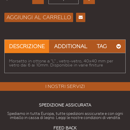
AGGIUNGI AL CARRELLO
Consiglia
per
Email
a un
DESCRIZIONE
ADDITIONAL
TAG
Amico
Morsetto in ottone a "L" , vetro-vetro, 40x40 mm per
vetro dai 6 ai 10mm. Disponiblie in varie finiture
I NOSTRI SERVIZI
SPEDIZIONE ASSICURATA
Spediamo in tutta Europa, tutte spedizioni assicurate e con ogni
imballo in cassa di legno. Leggi le nostre condizioni di vendita
FEED BACK