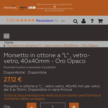
Benvenuto nel nostro negozio online!
vendite@vetreriadimensionevetro.com
+39 0163 560432
★★★★★
4,9/5
Recensioni
G
o
o
g
l
e
Home
Morsetto in ottone a "L" , vetro-vetro, 40x40mm - Oro Opaco
Morsetto in ottone a "L" , vetro-
vetro, 40x40mm - Oro Opaco
Diventa il primo a recensire il prodotto
Disponibilita'
Disponibile
27,12 €
Morsetto in ottone a "L" , vetro-vetro, 40x40 mm per vetro
dai 6 ai 10mm. Disponiblie in varie finiture
Tutta la documentazione relativa al prodotto sarà fornita al
momento della consegna
Qta :