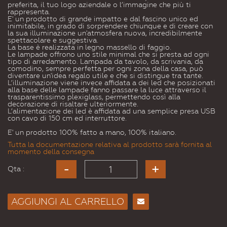
preferita, il tuo logo aziendale o l’immagine che più ti
rappresenta.
E' un prodotto di grande impatto e dal fascino unico ed
inimitabile, in grado di sorprendere chiunque e di creare con
la sua illuminazione un'atmosfera nuova, incredibilmente
spettacolare e suggestiva.
La base è realizzata in legno massello di faggio.
Le lampade offrono uno stile minimal che si presta ad ogni
tipo di arredamento. Lampada da tavolo, da scrivania, da
comodino, sempre perfetta per ogni zona della casa, può
diventare un'idea regalo utile e che si distingue tra tante.
L’illuminazione viene invece affidata a dei led che posizionati
alla base delle lampade fanno passare la luce attraverso il
trasparentissimo plexiglass, permettendo così alla
decorazione di risaltare ulteriormente.
L’alimentazione dei led è affidata ad una semplice presa USB
con cavo di 150 cm ed interruttore.
E' un prodotto 100% fatto a mano, 100% italiano.
Tutta la documentazione relativa al prodotto sarà fornita al
momento della consegna
Qta :
AGGIUNGI AL CARRELLO
Consiglia
per