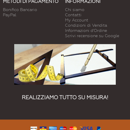
METODI DI PAGAMENTO
INFORMAZIONI
Bonifico Bancario
Chi siamo
PayPal
Contatti
My Account
Condizioni di Vendita
Informazioni d'Ordine
Scrivi recensione su Google
REALIZZIAMO TUTTO SU MISURA!