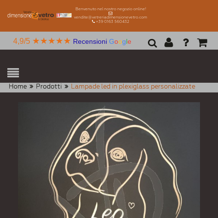
Benvenuto nel nostro negozio online!
vendite@vetreriadimensionevetro.com
+39 0163 560432
★★★★★
4,9/5
Recensioni
G
o
o
g
l
e
Home
Prodotti
Lampade led in plexiglass personalizzate