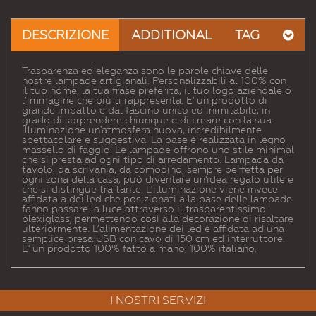
Email
a un
DESCRIZIONE
ADDITIONAL
TAG
Amico
Trasparenza ed eleganza sono le parole chiave delle
nostre lampade artigianali. Personalizzabili al 100% con
il tuo nome, la tua frase preferita, il tuo logo aziendale o
l’immagine che più ti rappresenta. E' un prodotto di
grande impatto e dal fascino unico ed inimitabile, in
grado di sorprendere chiunque e di creare con la sua
illuminazione un'atmosfera nuova, incredibilmente
spettacolare e suggestiva. La base è realizzata in legno
massello di faggio. Le lampade offrono uno stile minimal
che si presta ad ogni tipo di arredamento. Lampada da
tavolo, da scrivania, da comodino, sempre perfetta per
ogni zona della casa, può diventare un'idea regalo utile e
che si distingue tra tante. L’illuminazione viene invece
affidata a dei led che posizionati alla base delle lampade
fanno passare la luce attraverso il trasparentissimo
plexiglass, permettendo così alla decorazione di risaltare
ulteriormente. L’alimentazione dei led è affidata ad una
semplice presa USB con cavo di 150 cm ed interruttore.
E' un prodotto 100% fatto a mano, 100% italiano.
I NOSTRI SERVIZI