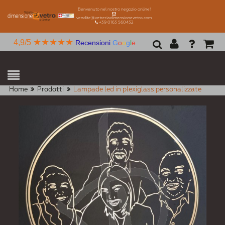
Benvenuto nel nostro negozio online!
vendite@vetreriadimensionevetro.com
+39 0163 560432
★★★★★
4,9/5
Recensioni
G
o
o
g
l
e
Home
Prodotti
Lampade led in plexiglass personalizzate