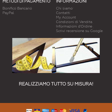
METODI DI PAGAMENTO
INFORMAZIONI
Bonifico Bancario
Chi siamo
PayPal
Contatti
My Account
Condizioni di Vendita
Informazioni d'Ordine
Scrivi recensione su Google
REALIZZIAMO TUTTO SU MISURA!