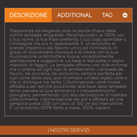
Email
a un
DESCRIZIONE
ADDITIONAL
TAG
Amico
Trasparenza ed eleganza sono le parole chiave delle
nostre lampade artigianali. Personalizzabili al 100% con
il tuo nome, la tua frase preferita, il tuo logo aziendale o
l’immagine che più ti rappresenta. E' un prodotto di
grande impatto e dal fascino unico ed inimitabile, in
grado di sorprendere chiunque e di creare con la sua
illuminazione un'atmosfera nuova, incredibilmente
spettacolare e suggestiva. La base è realizzata in legno
massello di faggio. Le lampade offrono uno stile minimal
che si presta ad ogni tipo di arredamento. Lampada da
tavolo, da scrivania, da comodino, sempre perfetta per
ogni zona della casa, può diventare un'idea regalo utile e
che si distingue tra tante. L’illuminazione viene invece
affidata a dei led che posizionati alla base delle lampade
fanno passare la luce attraverso il trasparentissimo
plexiglass, permettendo così alla decorazione di risaltare
ulteriormente. L’alimentazione dei led è affidata ad una
semplice presa USB con cavo di 150 cm ed interruttore.
E' un prodotto 100% fatto a mano, 100% italiano.
I NOSTRI SERVIZI