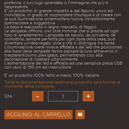
preferita, il tuo logo aziendale o l’immagine che più ti
rappresenta.
E' un prodotto di grande impatto e dal fascino unico ed
inimitabile, in grado di sorprendere chiunque e di creare con
la sua illuminazione un'atmosfera nuova, incredibilmente
spettacolare e suggestiva.
La base è realizzata in legno massello di faggio.
Le lampade offrono uno stile minimal che si presta ad ogni
tipo di arredamento. Lampada da tavolo, da scrivania, da
comodino, sempre perfetta per ogni zona della casa, può
diventare un'idea regalo utile e che si distingue tra tante.
L’illuminazione viene invece affidata a dei led che posizionati
alla base delle lampade fanno passare la luce attraverso il
trasparentissimo plexiglass, permettendo così alla
decorazione di risaltare ulteriormente.
L’alimentazione dei led è affidata ad una semplice presa USB
con cavo di 150 cm ed interruttore.
E' un prodotto 100% fatto a mano, 100% italiano.
Tutta la documentazione relativa al prodotto sarà fornita al
momento della consegna
Qta :
AGGIUNGI AL CARRELLO
Consiglia
per