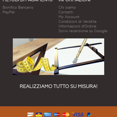
Bonifico Bancario
Chi siamo
PayPal
Contatti
My Account
Condizioni di Vendita
Informazioni d'Ordine
Scrivi recensione su Google
REALIZZIAMO TUTTO SU MISURA!