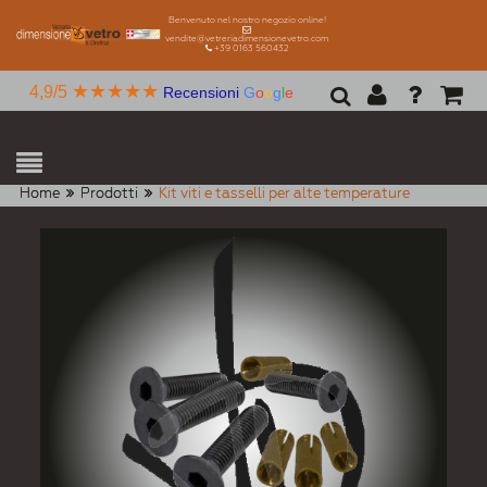
Benvenuto nel nostro negozio online!
vendite@vetreriadimensionevetro.com
+39 0163 560432
★★★★★
4,9/5
Recensioni
G
o
o
g
l
e
Home
Prodotti
Kit viti e tasselli per alte temperature