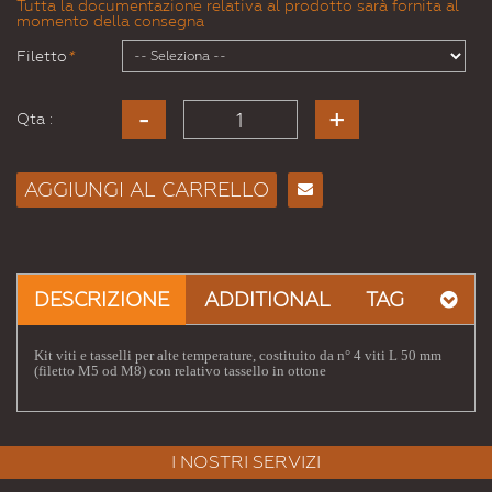
Tutta la documentazione relativa al prodotto sarà fornita al
momento della consegna
Filetto
*
Qta :
AGGIUNGI AL CARRELLO
Consiglia
per
Email
a un
DESCRIZIONE
ADDITIONAL
TAG
Amico
Kit viti e tasselli per alte temperature, costituito da n° 4 viti L 50 mm
(filetto M5 od M8) con relativo tassello in ottone
I NOSTRI SERVIZI