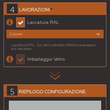
4
LAVORAZIONI
*
Laccatura RAL
Colore :
Laccatura RAL : Sul vetro satinato l'effetto sarà opaco
# 1000
# 1001
# 1002
# 1003
# 1004
# 1005
e/o vellutato
Beigeverdastro
Beige
Giallosabbia
Giallosegnale
Giallooro
Giallomiele
Imballaggio Vetro
# 1006
# 1007
# 1011
# 1012
# 1013
# 1014
Giallopolenta
Giallonarciso
Beigemarrone
Giallolimone
Biancoperla
Avorio
# 1015
# 1016
# 1017
# 1018
# 1019
# 1020
Avoriochiaro
Giallozolfo
Giallozafferano
Giallozinco
Beigegrigiastro
Gialloolivastro
5
RIEPILOGO CONFIGURAZIONE
# 1021
# 1023
# 1024
# 1026
# 1027
# 1028
Giallonavone
Giallotraffico
Gialloocra
Giallobrillante
Giallocurry
Giallomelone