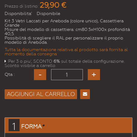
29,90 €
Prezzo di listino:
Disponibilita'
Disponibile
Kit 3 Vetri Laccati per Aneboda (colore unico), Cassettiera
Grande
Misure del modello di cassettiera: cm80.5xH100x profondità
40,5.
Possibilità di scegliere il RAL per personalizzare il proprio
modello di Aneboda.
Tutta la documentazione relativa al prodotto sarà fornita al
momento della consegna
Per 3 o piu', SCONTO
6%
sul totale della configurazione.
Sconto visibile a carrello.
Qta :
AGGIUNGI AL CARRELLO
Consiglia
per
Email
a un
1
FORMA
*
Amico