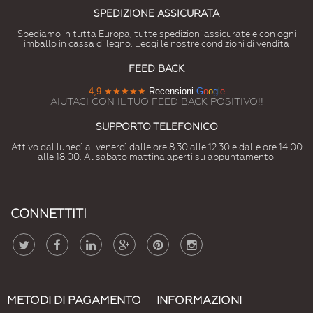
SPEDIZIONE ASSICURATA
# 7010
# 7011
# 7012
# 7013
# 7015
# 7016
Spediamo in tutta Europa, tutte spedizioni assicurate e con ogni
imballo in cassa di legno. Leggi le nostre condizioni di vendita
Grigiotenda
Grigioferro
Grigiobasalto
Grigiobrunastro
Grigioardesia
Grigioantracite
FEED BACK
# 7021
# 7022
# 7023
# 7024
# 7026
# 7030
4,9
★★★★★
Recensioni
G
o
o
g
l
e
Grigionerastro
Grigioombra
Grigiocalcestruzzo
Grigiografite
Grigiogranito
Grigiopietra
AIUTACI CON IL TUO FEED BACK POSITIVO!!
# 7031
# 7032
# 7033
# 7034
# 7035
# 7036
SUPPORTO TELEFONICO
Grigiobluastro
Grigioghiaia
Grigiocemento
Grigiogiallastro
Grigiochiaro
Grigioplatino
Attivo dal lunedì al venerdì dalle ore 8.30 alle 12.30 e dalle ore 14.00
alle 18.00. Al sabato mattina aperti su appuntamento.
# 7037
# 7038
# 7039
# 7040
# 7042
# 7043
Grigiopolvere
Grigioagata
Grigioquarzo
Grigiofinestra
GrigiotrafficoA
GrigiotrafficoB
CONNETTITI
# 7044
# 7045
# 7046
# 7047
# 7048
# 8000
Grigioseta
Telegrigio1
Telegrigio2
Telegrigio4
Grigiotopoperlato
Marroneverdastro
# 8001
# 8002
# 8003
# 8004
# 8007
# 8008
Marroneocra
Marronesegnale
Marronefango
Marronerame
Marronecapriolo
Marroneoliva
METODI DI PAGAMENTO
INFORMAZIONI
# 8011
# 8012
# 8014
# 8015
# 8016
# 8017