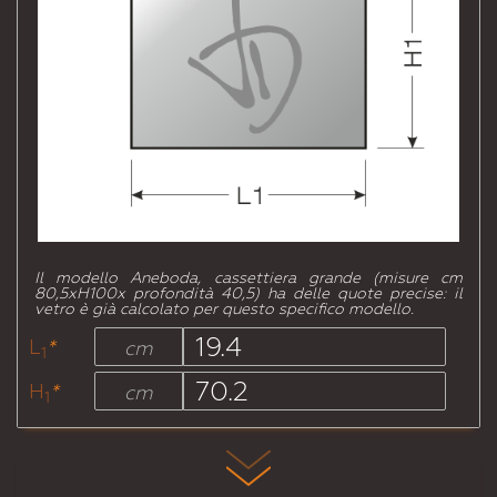
Il modello Aneboda, cassettiera grande (misure cm
80,5xH100x profondità 40,5) ha delle quote precise: il
vetro è già calcolato per questo specifico modello.
L
*
cm
1
H
*
cm
1