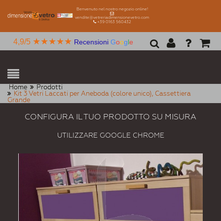
Benvenuto nel nostro negozio online!
vendite@vetreriadimensionevetro.com
+39 0163 560432
★★★★★
4,9/5
Recensioni
G
o
o
g
l
e
Home
Prodotti
Kit 3 Vetri Laccati per Aneboda (colore unico), Cassettiera
Grande
CONFIGURA IL TUO PRODOTTO SU MISURA
UTILIZZARE GOOGLE CHROME