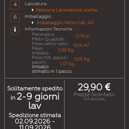
Laccatura :
4
# 3032
# 3033
# 4001
# 4002
# 4003
# 4004
Nessuna Lavorazione scelta.
Rossorubinoperlato
Rosaperlato
Lillarossastro
Violarossastro
Violaerica
Violabordeaux
Imballaggio :
6
Imballaggio Vetro Cat. A2
# 4005
# 4006
# 4007
# 4008
# 4009
# 4010
Informazioni Tecniche :
Lillabluastro
Porporatraffico
Porporavioletto
Violettosegnale
Violettopastello
TeleMagenta
Perimetro :
1,79 m
Metri Quadrati :
Peso vetro-vetri :
# 4011
# 4012
# 5000
# 5001
# 5002
# 5003
2
0,14 m
Peso
Violettoperlato
Moraperlato
Bluviolaceo
Bluverdastro
Bluoltremare
Bluzaffiro
1,02 Kg
imballo :
Peso tot. pacco-
0,15 Kg
pacchi :
# 5004
# 5005
# 5007
# 5008
# 5009
# 5010
1,17 Kg
Imballo
Blunerastro
Blusegnale
Blubrillante
Blugrigiastro
Bluazzurro
Blugenziana
stimato in 1 pacco.
# 5011
# 5012
# 5013
# 5014
# 5015
# 5017
29,90
Bluacciaio
Bluluce
Blucobalto
Blucolomba
Blucielo
Blutraffico
Solitamente spedito
2-9
giorni
Prezzo Scontato
in
IVA esclusa
# 5018
# 5019
# 5020
# 5021
# 5022
# 5023
lav
Bluturchese
Blucapri
Bluoceano
Bluacqua
Blunotte
Bludistante
Spedizione stimata
02.09.2026 -
# 5024
# 5025
# 5026
# 6000
# 6001
# 6002
Blupastello
Blugenzianaperlato
Blunotteperlato
Verdepatina
Verdesmeraldo
Verdefoglia
11.09.2026