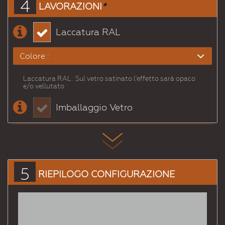
4
LAVORAZIONI
*
Laccatura RAL
Colore :
Laccatura RAL : Sul vetro satinato l'effetto sarà opaco
# 1000
# 1001
# 1002
# 1003
# 1004
# 1005
e/o vellutato
Beigeverdastro
Beige
Giallosabbia
Giallosegnale
Giallooro
Giallomiele
Imballaggio Vetro
# 1006
# 1007
# 1011
# 1012
# 1013
# 1014
Giallopolenta
Giallonarciso
Beigemarrone
Giallolimone
Biancoperla
Avorio
# 1015
# 1016
# 1017
# 1018
# 1019
# 1020
Avoriochiaro
Giallozolfo
Giallozafferano
Giallozinco
Beigegrigiastro
Gialloolivastro
5
RIEPILOGO CONFIGURAZIONE
# 1021
# 1023
# 1024
# 1026
# 1027
# 1028
Giallonavone
Giallotraffico
Gialloocra
Giallobrillante
Giallocurry
Giallomelone
# 1032
# 1033
# 1034
# 1035
# 1036
# 1037
Gialloscopa
Giallodalia
Giallopastello
Beigeperlato
Oroperlato
Giallosole