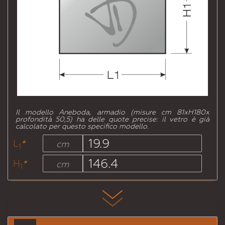
Il modello Aneboda, armadio (
misure
cm 81xH180x
profondità 50,5
)
ha delle quote precise: il vetro è già
calcolato per questo specifico modello.
L
*
cm
1
H
*
cm
1