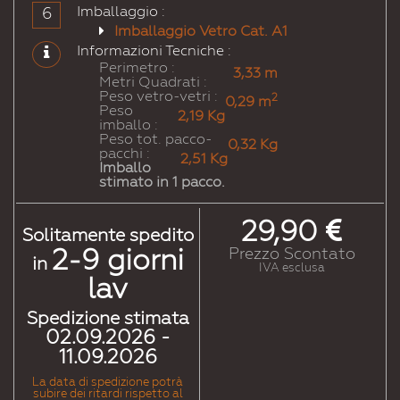
Imballaggio :
Rossorubinoperlato
Rosaperlato
Lillarossastro
Violarossastro
Violaerica
Violabordeaux
6
Imballaggio Vetro Cat. A1
Informazioni Tecniche :
# 4005
# 4006
# 4007
# 4008
# 4009
# 4010
Perimetro :
Lillabluastro
Porporatraffico
Porporavioletto
Violettosegnale
Violettopastello
TeleMagenta
3,33 m
Metri Quadrati :
Peso vetro-vetri :
2
0,29 m
Peso
# 4011
# 4012
# 5000
# 5001
# 5002
# 5003
2,19 Kg
imballo :
Violettoperlato
Moraperlato
Bluviolaceo
Bluverdastro
Bluoltremare
Bluzaffiro
Peso tot. pacco-
0,32 Kg
pacchi :
2,51 Kg
Imballo
# 5004
# 5005
# 5007
# 5008
# 5009
# 5010
stimato in 1 pacco.
Blunerastro
Blusegnale
Blubrillante
Blugrigiastro
Bluazzurro
Blugenziana
29,90
# 5011
# 5012
# 5013
# 5014
# 5015
# 5017
Solitamente spedito
Bluacciaio
Bluluce
Blucobalto
Blucolomba
Blucielo
Blutraffico
2-9
giorni
Prezzo Scontato
in
IVA esclusa
lav
# 5018
# 5019
# 5020
# 5021
# 5022
# 5023
Bluturchese
Blucapri
Bluoceano
Bluacqua
Blunotte
Bludistante
Spedizione stimata
02.09.2026 -
# 5024
# 5025
# 5026
# 6000
# 6001
# 6002
11.09.2026
Blupastello
Blugenzianaperlato
Blunotteperlato
Verdepatina
Verdesmeraldo
Verdefoglia
La data di spedizione potrà
subire dei ritardi rispetto al