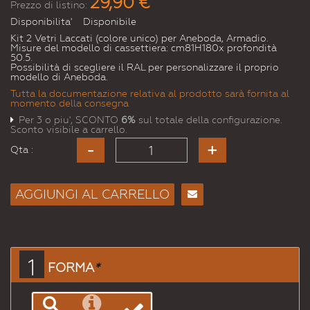
29,90 €
Prezzo di listino:
Disponibilita'
Disponibile
Kit 2 Vetri Laccati (colore unico) per Aneboda, Armadio.
Misure del modello di cassettiera: cm81H180x profondità
50.5.
Possibilità di scegliere il RAL per personalizzare il proprio
modello di Aneboda.
Tutta la documentazione relativa al prodotto sarà fornita al
momento della consegna
Per 3 o piu', SCONTO
6%
sul totale della configurazione.
Sconto visibile a carrello.
Qta :
AGGIUNGI AL CARRELLO
Consiglia
per
Email
a un
1
FORMA
*
Amico