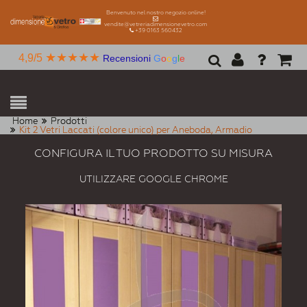
Benvenuto nel nostro negozio online!
vendite@vetreriadimensionevetro.com
+39 0163 560432
★★★★★
4,9/5
Recensioni
G
o
o
g
l
e
Home
Prodotti
Kit 2 Vetri Laccati (colore unico) per Aneboda, Armadio
CONFIGURA IL TUO PRODOTTO SU MISURA
UTILIZZARE GOOGLE CHROME