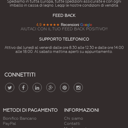
Spediamo in tutta Europa, tutte spedizioni assicurate e con ogni
imballo in cassa di legno. Leggi le nostre condizioni di vendita
# 7010
# 7011
# 7012
# 7013
# 7015
# 7016
Grigiotenda
Grigioferro
Grigiobasalto
Grigiobrunastro
Grigioardesia
Grigioantracite
FEED BACK
4,9
★★★★★
Recensioni
G
o
o
g
l
e
# 7021
# 7022
# 7023
# 7024
# 7026
# 7030
AIUTACI CON IL TUO FEED BACK POSITIVO!!
Grigionerastro
Grigioombra
Grigiocalcestruzzo
Grigiografite
Grigiogranito
Grigiopietra
SUPPORTO TELEFONICO
# 7031
# 7032
# 7033
# 7034
# 7035
# 7036
Attivo dal lunedì al venerdì dalle ore 8.30 alle 12.30 e dalle ore 14.00
Grigiobluastro
Grigioghiaia
Grigiocemento
Grigiogiallastro
Grigiochiaro
Grigioplatino
alle 18.00. Al sabato mattina aperti su appuntamento.
# 7037
# 7038
# 7039
# 7040
# 7042
# 7043
Grigiopolvere
Grigioagata
Grigioquarzo
Grigiofinestra
GrigiotrafficoA
GrigiotrafficoB
CONNETTITI
# 7044
# 7045
# 7046
# 7047
# 7048
# 8000
Grigioseta
Telegrigio1
Telegrigio2
Telegrigio4
Grigiotopoperlato
Marroneverdastro
# 8001
# 8002
# 8003
# 8004
# 8007
# 8008
Marroneocra
Marronesegnale
Marronefango
Marronerame
Marronecapriolo
Marroneoliva
METODI DI PAGAMENTO
INFORMAZIONI
Bonifico Bancario
Chi siamo
# 8011
# 8012
# 8014
# 8015
# 8016
# 8017
PayPal
Contatti
Marronenoce
Marronerossiccio
Marroneseppia
Marronecastagna
Marronemogano
Marronecioccolata