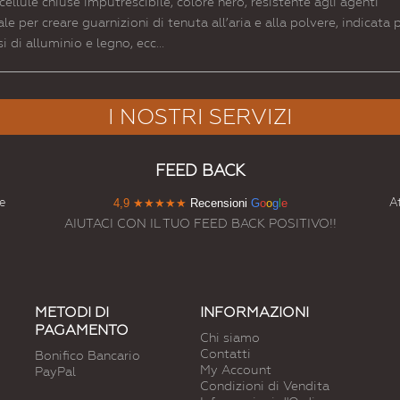
ule chiuse imputrescibile, colore nero, resistente agli agenti
deale per creare guarnizioni di tenuta all’aria e alla polvere, indicata 
si di alluminio e legno, ecc...
I NOSTRI SERVIZI
FEED BACK
e
At
4,9
★★★★★
Recensioni
G
o
o
g
l
e
AIUTACI CON IL TUO FEED BACK POSITIVO!!
METODI DI
INFORMAZIONI
PAGAMENTO
Chi siamo
Contatti
Bonifico Bancario
My Account
PayPal
Condizioni di Vendita