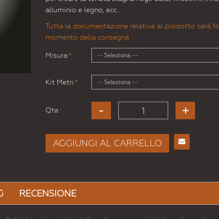
alluminio e legno, ecc...
Tutta la documentazione relativa al prodotto sarà fo
momento della consegna
Misura
*
Kit Metri
*
Qta :
AGGIUNGI AL CARRELLO
Consiglia
per
Email
a un
G
RECENSIONE
Amico