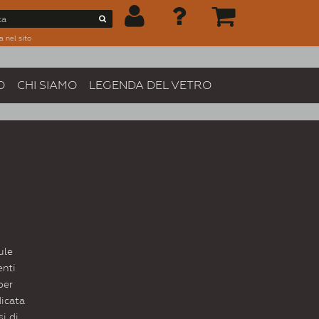
a nel sito
O
CHI SIAMO
LEGENDA DEL VETRO
ule
enti
per
dicata
si di