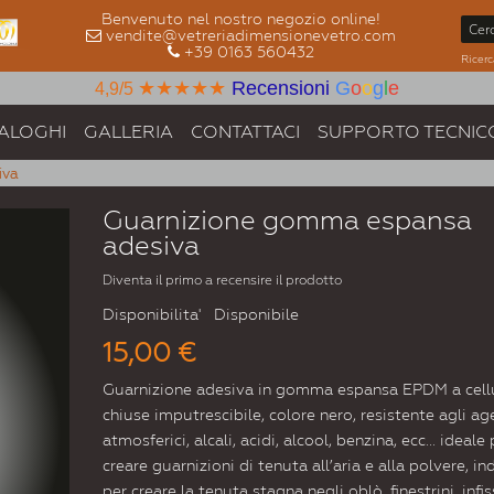
Benvenuto nel nostro negozio online!
vendite@vetreriadimensionevetro.com
+39 0163 560432
Ricerc
★★★★★
Recensioni
G
o
o
g
l
e
4,9/5
ALOGHI
GALLERIA
CONTATTACI
SUPPORTO TECNIC
iva
Guarnizione gomma espansa
adesiva
Diventa il primo a recensire il prodotto
Disponibilita'
Disponibile
15,00 €
Guarnizione adesiva in gomma espansa EPDM a cell
chiuse imputrescibile, colore nero, resistente agli ag
atmosferici, alcali, acidi, alcool, benzina, ecc... ideale 
creare guarnizioni di tenuta all’aria e alla polvere, in
per creare la tenuta stagna negli oblò, finestrini, infis