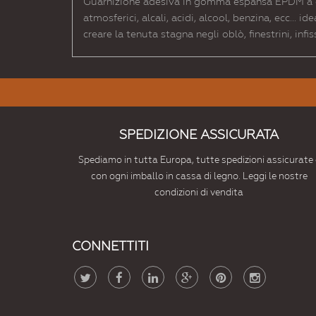
Guarnizione adesiva in gomma espansa EPDM a cell
atmosferici, alcali, acidi, alcool, benzina, ecc... i
creare la tenuta stagna negli oblò, finestrini, infis
SPEDIZIONE ASSICURATA
Spediamo in tutta Europa, tutte spedizioni assicurate 
con ogni imballo in cassa di legno. Leggi le nostre
condizioni di vendita
CONNETTITI