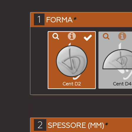
1
FORMA
*
Cent D2
Cent D4
2
SPESSORE (MM)
*