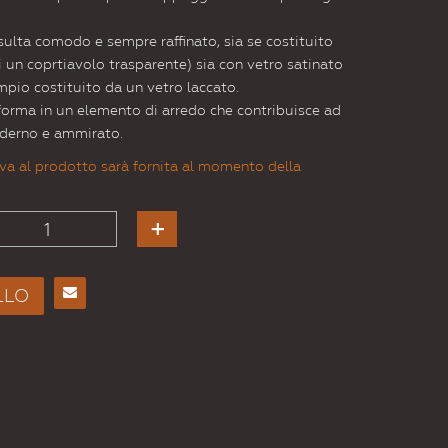
isulta comodo e sempre raffinato, sia se costituito
 un coprtiavolo trasparente) sia con vetro satinato
mpio costituito da un vetro laccato.
sforma in un elemento di arredo che contribuisce ad
oderno e ammirato.
va al prodotto sarà fornita al momento della
LLO
Consiglia
per
Email
a un
Amico