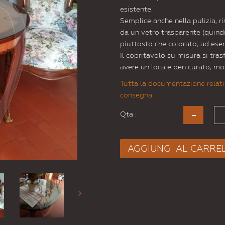
esistente.
Semplice anche nella pulizia, r
da un vetro trasparente (quindi
piuttosto che colorato, ad ese
Il copritavolo su misura si tra
avere un locale ben curato, m
Tutta la documentazione relati
consegna
Qta :
AGGIUNGI AL CARRE