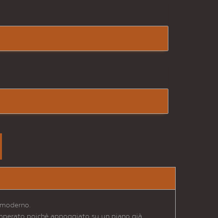
e moderno.
temperato poichè appoggiato su un piano già