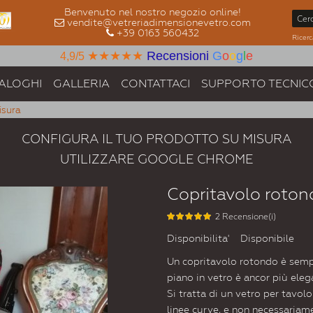
Benvenuto nel nostro negozio online!
vendite@vetreriadimensionevetro.com
+39 0163 560432
Ricerc
★★★★★
Recensioni
G
o
o
g
l
e
4,9/5
ALOGHI
GALLERIA
CONTATTACI
SUPPORTO TECNIC
isura
CONFIGURA IL TUO PRODOTTO SU MISURA
UTILIZZARE GOOGLE CHROME
Copritavolo rotond
2 Recensione(i)
Disponibilita'
Disponibile
Un copritavolo rotondo è sempre
piano in vetro è ancor più ele
Si tratta di un vetro per tavo
linee curve, e non necessaria