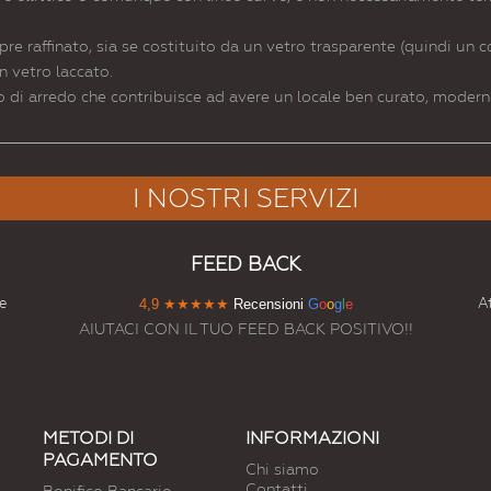
re raffinato, sia se costituito da un vetro trasparente (quindi un c
n vetro laccato.
to di arredo che contribuisce ad avere un locale ben curato, moder
I NOSTRI SERVIZI
FEED BACK
e
At
4,9
★★★★★
Recensioni
G
o
o
g
l
e
AIUTACI CON IL TUO FEED BACK POSITIVO!!
METODI DI
INFORMAZIONI
PAGAMENTO
Chi siamo
Contatti