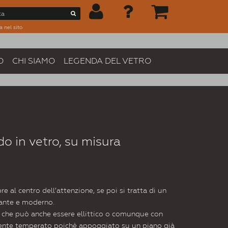
a nel sito
O
CHI SIAMO
LEGENDA DEL VETRO
o in vetro, su misura
 al centro dell’attenzione, se poi si tratta di un
gante e moderno.
lo che può anche essere ellittico o comunque con
mente temperato poichè appoggiato su un piano già