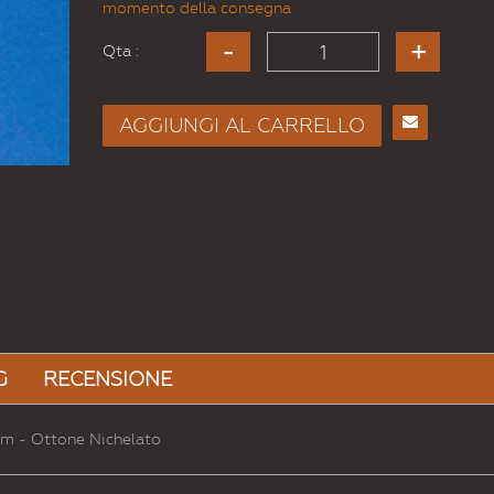
momento della consegna
Qta :
AGGIUNGI AL CARRELLO
Consiglia
per
Email
a un
Amico
G
RECENSIONE
mm - Ottone Nichelato