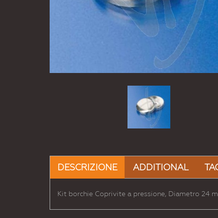
DESCRIZIONE
ADDITIONAL
TA
Kit borchie Coprivite a pressione, Diametro 24 