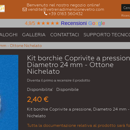
Benvenuto nel nostro negozio online!
vendite@vetreriadimensionevetro.com
+39 0163 560432
Ricerc
★★★★★
Recensioni
G
o
o
g
l
e
4,9/5
ALOGHI
GALLERIA
CONTATTACI
SUPPORTO TECNIC
4 mm - Ottone Nichelato
Kit borchie Coprivite a pression
Diametro 24 mm - Ottone
Nichelato
Diventa il primo a recensire il prodotto
Disponibilita'
Disponibile
2,40 €
Kit borchie Coprivite a pressione, Diametro 24 mm 
Nichelato
Tutta la documentazione relativa al prodotto sarà fo