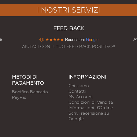
I NOSTRI SERVIZI
FEED BACK
e
At
4,9
★★★★★
Recensioni
G
o
o
g
l
e
AIUTACI CON IL TUO FEED BACK POSITIVO!!
METODI DI
INFORMAZIONI
PAGAMENTO
Chi siamo
Contatti
Bonifico Bancario
My Account
PayPal
Condizioni di Vendita
Informazioni d'Ordine
Scrivi recensione su
Google