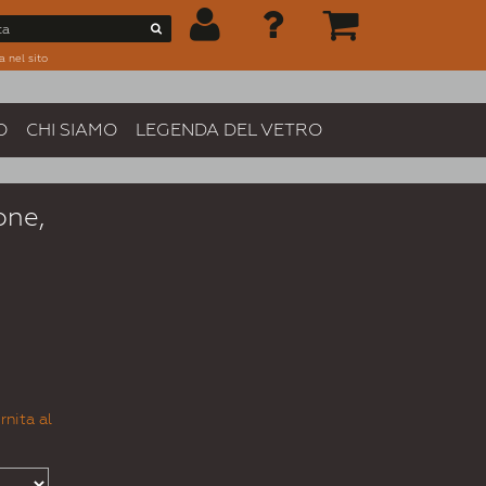
a nel sito
O
CHI SIAMO
LEGENDA DEL VETRO
one,
m
rnita al