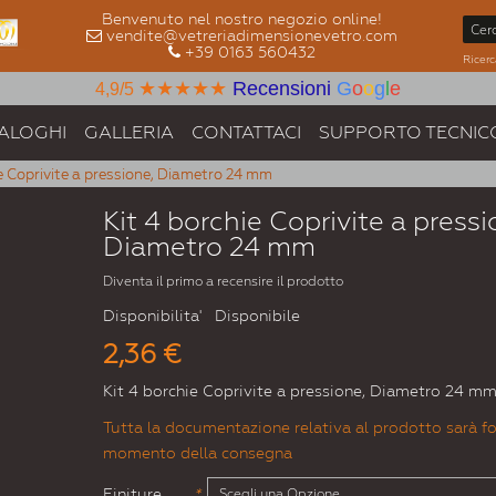
Benvenuto nel nostro negozio online!
vendite@vetreriadimensionevetro.com
+39 0163 560432
Ricerc
★★★★★
Recensioni
G
o
o
g
l
e
4,9/5
ALOGHI
GALLERIA
CONTATTACI
SUPPORTO TECNIC
ie Coprivite a pressione, Diametro 24 mm
Kit 4 borchie Coprivite a pressi
Diametro 24 mm
Diventa il primo a recensire il prodotto
Disponibilita'
Disponibile
2,36 €
Kit 4 borchie Coprivite a pressione, Diametro 24 m
Tutta la documentazione relativa al prodotto sarà fo
momento della consegna
Finiture
*