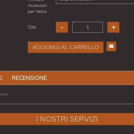
Accessori
per Vetro
Qta :
AGGIUNGI AL CARRELLO
Consiglia
per
Email
a un
G
RECENSIONE
Amico
4 mm
I NOSTRI SERVIZI