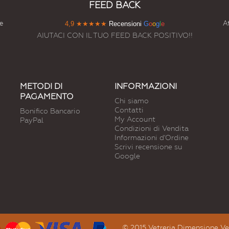
FEED BACK
e
At
4,9
★★★★★
Recensioni
G
o
o
g
l
e
AIUTACI CON IL TUO FEED BACK POSITIVO!!
METODI DI
INFORMAZIONI
PAGAMENTO
Chi siamo
Contatti
Bonifico Bancario
My Account
PayPal
Condizioni di Vendita
Informazioni d'Ordine
Scrivi recensione su
Google
© 2015 Vetreria Dimensione Vetro