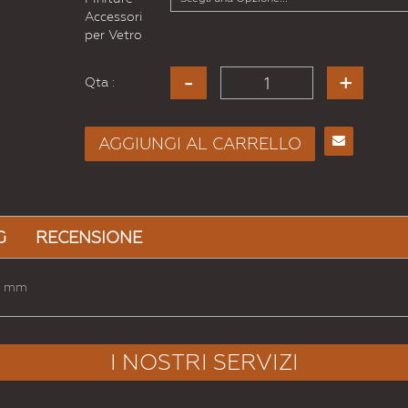
Accessori
per Vetro
Qta :
AGGIUNGI AL CARRELLO
Consiglia
per
Email
a un
G
RECENSIONE
Amico
18 mm
I NOSTRI SERVIZI