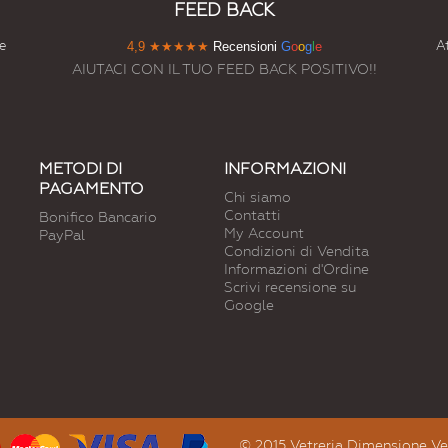
FEED BACK
e
At
4,9
★★★★★
Recensioni
G
o
o
g
l
e
AIUTACI CON IL TUO FEED BACK POSITIVO!!
METODI DI
INFORMAZIONI
PAGAMENTO
Chi siamo
Contatti
Bonifico Bancario
My Account
PayPal
Condizioni di Vendita
Informazioni d'Ordine
Scrivi recensione su
Google
© 2015 Vetreria Dimensione Vetro