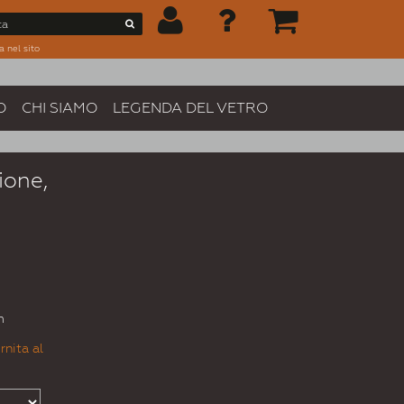
a nel sito
O
CHI SIAMO
LEGENDA DEL VETRO
ione,
m
rnita al