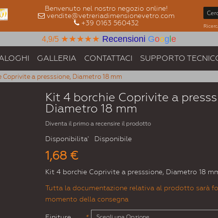
Benvenuto nel nostro negozio online!
vendite@vetreriadimensionevetro.com
+39 0163 560432
Ricerc
★★★★★
Recensioni
G
o
o
g
l
e
4,9/5
ALOGHI
GALLERIA
CONTATTACI
SUPPORTO TECNIC
ie Coprivite a presssione, Diametro 18 mm
Kit 4 borchie Coprivite a presss
Diametro 18 mm
Diventa il primo a recensire il prodotto
Disponibilita'
Disponibile
1,68 €
Kit 4 borchie Coprivite a presssione, Diametro 18 m
Tutta la documentazione relativa al prodotto sarà fo
momento della consegna
Finiture
*