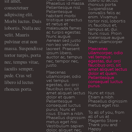
sit amet,
libero id lectus
Phasellus id massa.
rhoncus porta.
consectetuer
Pellentesque nisl.
Suspendisse
Pellentesque
convallis felis ac
adipiscing elit.
habitant morbi
enim. Vivamus
tristique senectus
Morbi luctus. Duis
tortor nisl, lobortis
et netus et
in, faucibus et,
lobortis. Nulla nec
malesuada fames
tempus at, dui.
ac turpis egestas.
Nunc risus. Proin
velit. Mauris
Nunc augue.
scelerisque augue.
pulvinar erat non
Aenean sed justo
Nam ullamcorper
non leo vehicula
massa. Suspendisse
laoreet. Praesent
Maecenas
ipsum libero,
ullamcorper, odio
tortor turpis, porta
auctor ac, tempus
vel tempus
nec, tempus vitae,
nec, tempor nec,
egestas, dui orci
justo.
faucibus orci, sit
iaculis semper,
amet aliquet lectus
Maecenas
dolor et quam.
pede. Cras vel
ullamcorper, odio
Pellentesque
vel tempus
libero id lectus
consequat luctus
egestas, dui orci
purus.
rhoncus porta.
faucibus orci, sit
amet aliquet lectus
Nunc et risus.
dolor et quam.
Etiam a nibh.
Pellentesque
Phasellus dignissim
consequat luctus
metus eget nisi.
purus. Nunc et
To all of you, from
risus. Etiam a nibh.
all of us at
Phasellus dignissim
Magento Store -
metus eget nisi.
Thank you and
Vestibulum sapien
Happy
dolor, aliquet nec,