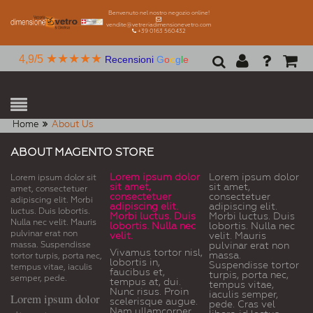
Benvenuto nel nostro negozio online!
vendite@vetreriadimensionevetro.com
+39 0163 560432
★★★★★
4,9/5
Recensioni
G
o
o
g
l
e
Home
About Us
ABOUT MAGENTO STORE
Lorem ipsum dolor
Lorem ipsum dolor
Lorem ipsum dolor sit
sit amet,
sit amet,
amet, consectetuer
consectetuer
consectetuer
adipiscing elit. Morbi
adipiscing elit.
adipiscing elit.
luctus. Duis lobortis.
Morbi luctus. Duis
Morbi luctus. Duis
Nulla nec velit. Mauris
lobortis. Nulla nec
lobortis. Nulla nec
pulvinar erat non
velit.
velit. Mauris
massa. Suspendisse
pulvinar erat non
Vivamus tortor nisl,
massa.
tortor turpis, porta nec,
lobortis in,
Suspendisse tortor
tempus vitae, iaculis
faucibus et,
turpis, porta nec,
semper, pede.
tempus at, dui.
tempus vitae,
Nunc risus. Proin
iaculis semper,
Lorem ipsum dolor
scelerisque augue.
pede. Cras vel
Nam ullamcorper.