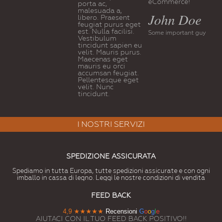
eCommerce!
porta ac,
malesuada a,
John Doe
libero. Praesent
feugiat purus eget
est. Nulla facilisi.
Some important guy
Vestibulum
tincidunt sapien eu
velit. Mauris purus.
Maecenas eget
mauris eu orci
accumsan feugiat.
Pellentesque eget
velit. Nunc
tincidunt.
I NOSTRI SERVIZI
SPEDIZIONE ASSICURATA
Spediamo in tutta Europa, tutte spedizioni assicurate e con ogni
imballo in cassa di legno. Leggi le nostre condizioni di vendita
FEED BACK
4,9
★★★★★
Recensioni
G
o
o
g
l
e
AIUTACI CON IL TUO FEED BACK POSITIVO!!